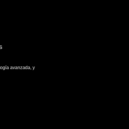
s
logía avanzada, y