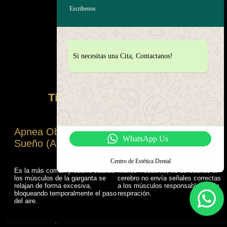
Escribenos
Si necesitas una Cita, Contactanos!
Tipos de Apneas de Sueño
Apnea Obstructiva del
Apnea Central del
WhatsApp Us
Sueño (AOS)
Sueño (ACS)
Centro de Estética Dental
Es la más común y ocurre cuando
Menos frecuente, se da cuando el
los músculos de la garganta se
cerebro no envía señales correctas
relajan de forma excesiva,
a los músculos responsables de la
bloqueando temporalmente el paso
respiración.
del aire.