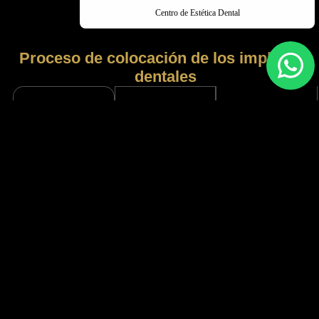
Centro de Estética Dental
Proceso de colocación de los implantes
dentales
Colocación
Evaluación
Cirugía
de la
inicial
de
corona
colocación
Se realiza un
análisis
Tras la
Bajo anestesia
exhaustivo del
integración del
local, se
estado de
implante al
inserta el
salud oral,
hueso, se
implante en el
incluyendo
coloca una
hueso,
radiografías y
corona dental
iniciando el
tomografías,
personalizada
proceso de
para verificar la
para un
oseointegración
densidad ósea